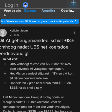
Log in
Voorpagin
Europa
Amerika
Overig..
a
Profiteer nu van 50% korting met de kortingscode: "DANK"
Kolivier Jager
26 mei
Dit AI geheugenaandeel schiet +18%
omhoog nadat UBS het koersdoel
verdrievoudigt
In het kort:
UBS verhoogt Micron van $535 naar $1.625 
door blijvende AI vraag naar geheugen.
Het Micron aandeel stijgt ruim 18% en tikt kort 
$1 biljoen beurswaarde aan.
Handelaren kijken naar steun rond $800 en 
$665 na de snelle rally.
Het Micron aandeel kreeg dinsdag opnieuw 
vleugels nadat UBS het koersdoel voor de 
geheugenchipmaker meer dan verdrievoudigde. 
De bank ging van $535 naar $1.625, het hoogste 