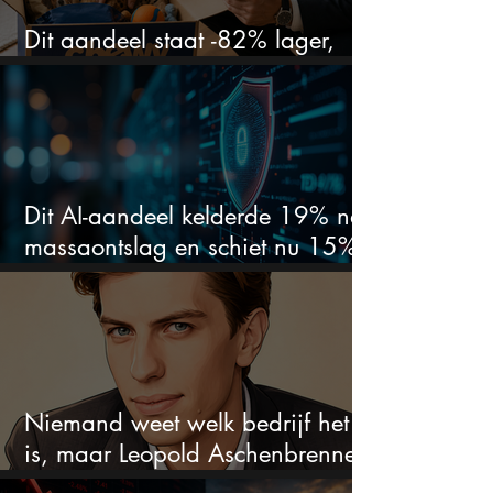
Dit aandeel staat -82% lager,
terwijl het bedrijf gewoon groeit
Dit AI-aandeel kelderde 19% na
massaontslag en schiet nu 15%
omhoog
Niemand weet welk bedrijf het
is, maar Leopold Aschenbrenner
zet er nu $500 miljoen op