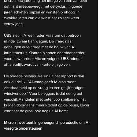
Micron had jarenlang het imago van een aandeel 
dat hard meebeweegt met de cyclus. In goede 
jaren schieten prijzen en winsten omhoog. In 
zwakke jaren kan die winst net zo snel weer 
verdwijnen.
UBS ziet in AI een reden waarom dat patroon 
minder zwaar kan wegen. De vraag naar 
geheugen groeit mee met de bouw van AI 
infrastructuur. Klanten plannen daardoor eerder 
vooruit, waardoor Micron volgens UBS minder 
afhankelijk wordt van korte prijsgolven.
De tweede belangrijke zin uit het rapport is dan 
ook duidelijk: “AI-vraag geeft Micron meer 
zichtbaarheid op de vraag en een gelijkmatiger 
winstverloop.” Voor beleggers is dat een groot 
verschil. Aandelen met beter voorspelbare winst 
krijgen doorgaans meer krediet op de beurs, zeker 
wanneer de groei ook nog uit AI komt.
Micron investeert in geheugenchipproductie om AI-
vraag te ondersteunen