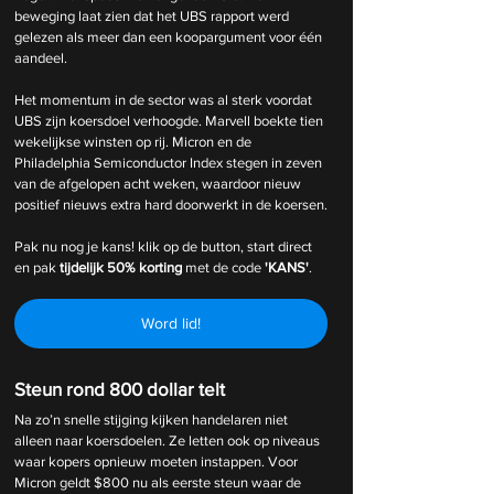
beweging laat zien dat het UBS rapport werd 
gelezen als meer dan een koopargument voor één 
aandeel.
Het momentum in de sector was al sterk voordat 
UBS zijn koersdoel verhoogde. Marvell boekte tien 
wekelijkse winsten op rij. Micron en de 
Philadelphia Semiconductor Index stegen in zeven 
van de afgelopen acht weken, waardoor nieuw 
positief nieuws extra hard doorwerkt in de koersen.
Pak nu nog je kans! klik op de button, start direct 
en pak 
tijdelijk
50% korting 
met de code 
'KANS'
.
Word lid!
Steun rond 800 dollar telt
Na zo’n snelle stijging kijken handelaren niet 
alleen naar koersdoelen. Ze letten ook op niveaus 
waar kopers opnieuw moeten instappen. Voor 
Micron geldt $800 nu als eerste steun waar de 