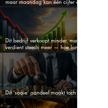
maar maandag kan één cijfer de
droom doorprikken?
Dit bedrijf verkoopt minder, maar
verdient steeds meer — hoe lang
kan dit sprookje doorgaan?
Dit ‘saaie’ aandeel maakt toch
bizar veel winst