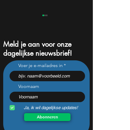
Meld je aan voor onze
dagelijkse nieuwsbrief!
Dit aandeel oogt
Deze 3 groeiaan
Voer je e-mailadres in
spotgoedkoop voor
kelderden na de ci
hoeveel het kan stijgen
maar één is mijn 
favoriet
Voornaam
Ja, ik wil dagelijkse updates!
Abonneren