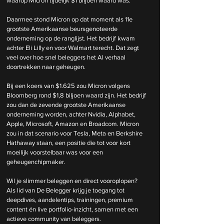
waarop Micron tijdelijk $1 biljoen waard was.
Daarmee stond Micron op dat moment als 11e 
grootste Amerikaanse beursgenoteerde 
onderneming op de ranglijst. Het bedrijf kwam 
achter Eli Lilly en voor Walmart terecht. Dat zegt 
veel over hoe snel beleggers het AI verhaal 
doortrekken naar geheugen.
Bij een koers van $1.625 zou Micron volgens 
Bloomberg rond $1,8 biljoen waard zijn. Het bedrijf 
zou dan de zevende grootste Amerikaanse 
onderneming worden, achter Nvidia, Alphabet, 
Apple, Microsoft, Amazon en Broadcom. Micron 
zou in dat scenario voor Tesla, Meta en Berkshire 
Hathaway staan, een positie die tot voor kort 
moeilijk voorstelbaar was voor een 
geheugenchipmaker.
Wil je slimmer beleggen en direct vooroplopen? 
Als lid van De Belegger krijg je toegang tot 
deepdives, aandelentips, trainingen, premium 
content én live portfolio-inzicht, samen met een 
actieve community van beleggers.