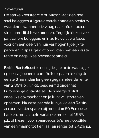
Advertorial
De sterke koersreactie bij Micron laat zien hoe 
snel beleggers AI-gerelateerde aandelen opnieuw 
waarderen wanneer de vraag naar infrastructuur 
structureel lijkt te veranderen. Tegelijk kiezen veel 
particuliere beleggers er in zulke volatiele fases 
voor om een deel van hun vermogen tijdelijk te 
parkeren in spaargeld of producten met een vaste 
rente en dagelijkse opvraagbaarheid.
Raisin RenteBoost
 is een tijdelijke actie waarbij je 
op een vrij opneembare Duitse spaarrekening de 
eerste 3 maanden lang een gegarandeerde rente 
van 2,85% p.j. krijgt, beschermd onder het 
Europese garantiestelsel. Je spaargeld blijft 
dagelijks opvraagbaar en je kunt vrij storten en 
opnemen. Na deze periode kun je via één Raisin-
account verder sparen bij meer dan 50 Europese 
banken, met actuele variabele rentes tot 1,96% 
p.j., of kiezen voor spaardeposito’s met looptijden 
van één maand tot tien jaar en rentes tot 3,42% p.j.