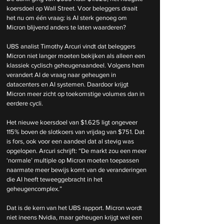
koersdoel op Wall Street. Voor beleggers draait 
het nu om één vraag: is AI sterk genoeg om 
Micron blijvend anders te laten waarderen?
UBS analist Timothy Arcuri vindt dat beleggers 
Micron niet langer moeten bekijken als alleen een 
klassiek cyclisch geheugenaandeel. Volgens hem 
verandert AI de vraag naar geheugen in 
datacenters en AI systemen. Daardoor krijgt 
Micron meer zicht op toekomstige volumes dan in 
eerdere cycli.
Het nieuwe koersdoel van $1.625 ligt ongeveer 
115% boven de slotkoers van vrijdag van $751. Dat 
is fors, ook voor een aandeel dat al stevig was 
opgelopen. Arcuri schrijft: “De markt zou een meer 
‘normale’ multiple op Micron moeten toepassen 
naarmate meer bewijs komt van de veranderingen 
die AI heeft teweeggebracht in het 
geheugencomplex.”
Dat is de kern van het UBS rapport. Micron wordt 
niet ineens Nvidia, maar geheugen krijgt wel een 