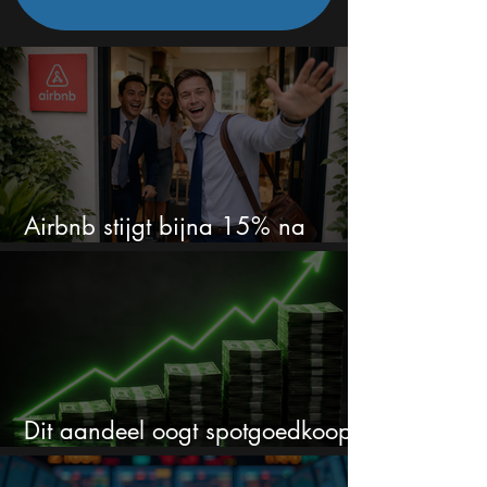
Airbnb stijgt bijna 15% na
cijfers: vooral dit AI-cijfer valt op
Dit aandeel oogt spotgoedkoop
voor hoeveel het kan stijgen