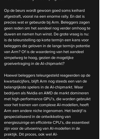
Op de beurs wordt gewoon goed soms keihard 
afgestraft, vooral na een enorme rally. En dat is 
precies wat er gebeurde bij Arm. Beleggers zagen 
geen reden om het aandeel nog verder omhoog te 
duwen en namen hun winst. De grote vraag is nu: 
is de teleurstelling op korte termijn een kans voor 
beleggers die geloven in de lange termijn potentie 
van Arm? Of is de waardering van het aandeel 
simpelweg te hoog, gezien de mogelijke 
groeivertraging in de AI-chipmarkt?
Hoewel beleggers teleurgesteld reageerden op de 
kwartaalcijfers, blijft Arm nog steeds een van de 
belangrijkste spelers in de AI-chipmarkt. Waar 
bedrijven als Nvidia en AMD de markt domineren 
met high-performance GPU’s, die worden gebruikt 
voor het trainen van complexe AI-modellen, heeft 
Arm een andere niche ingenomen. Het bedrijf is 
gespecialiseerd in de ontwikkeling van 
energiezuinige en efficiënte CPU’s, die essentieel 
zijn voor de uitvoering van AI-modellen in de 
praktijk. Dit proces, ook wel AI-