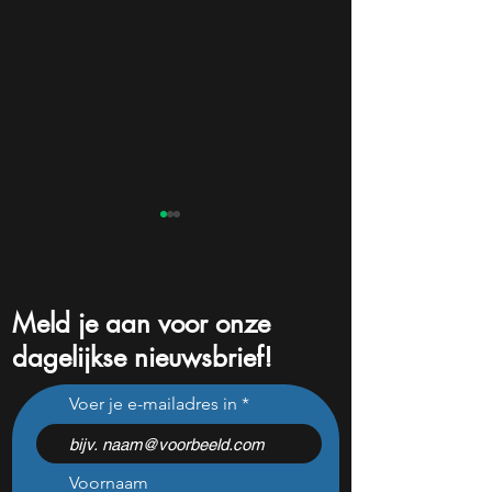
Meld je aan voor onze
dagelijkse nieuwsbrief!
Michael Burry short dit
Rocket Lab jaagt 
Voer je e-mailadres in
Nederlandse AI-aandeel
SpaceX, maar m
dat maar liefst 684% groeit
kan één cijfer de
doorprikken?
Voornaam