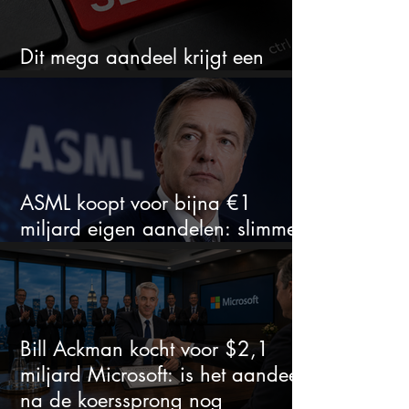
Dit mega aandeel krijgt een
zeldzaam verkoopadvies
ASML koopt voor bijna €1
miljard eigen aandelen: slimme
zet of dure timing?
Bill Ackman kocht voor $2,1
miljard Microsoft: is het aandeel
na de koerssprong nog