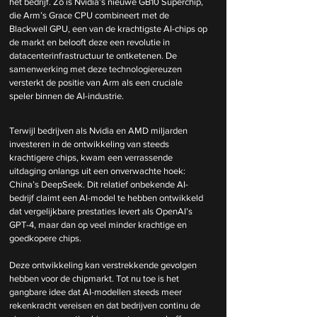
het bedrijf. Zo is Nvidia’s nieuwe GB10 Superchip, 
die Arm’s Grace CPU combineert met de 
Blackwell GPU, een van de krachtigste AI-chips op 
de markt en belooft deze een revolutie in 
datacenterinfrastructuur te ontketenen. De 
samenwerking met deze technologiereuzen 
versterkt de positie van Arm als een cruciale 
speler binnen de AI-industrie.
Terwijl bedrijven als Nvidia en AMD miljarden 
investeren in de ontwikkeling van steeds 
krachtigere chips, kwam een verrassende 
uitdaging onlangs uit een onverwachte hoek: 
China’s DeepSeek. Dit relatief onbekende AI-
bedrijf claimt een AI-model te hebben ontwikkeld 
dat vergelijkbare prestaties levert als OpenAI’s 
GPT-4, maar dan op veel minder krachtige en 
goedkopere chips.
Deze ontwikkeling kan verstrekkende gevolgen 
hebben voor de chipmarkt. Tot nu toe is het 
gangbare idee dat AI-modellen steeds meer 
rekenkracht vereisen en dat bedrijven continu de 