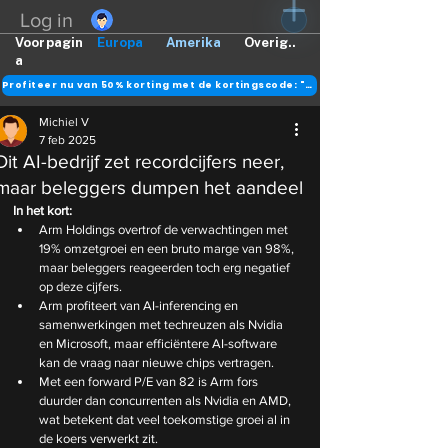
Log in
Voorpagin
Europa
Amerika
Overig..
a
Profiteer nu van 50% korting met de kortingscode: "DANK"
Michiel V
7 feb 2025
Dit AI-bedrijf zet recordcijfers neer,
maar beleggers dumpen het aandeel
In het kort:
Arm Holdings overtrof de verwachtingen met 
19% omzetgroei en een bruto marge van 98%, 
maar beleggers reageerden toch erg negatief 
op deze cijfers.
Arm profiteert van AI-inferencing en 
samenwerkingen met techreuzen als Nvidia 
en Microsoft, maar efficiëntere AI-software 
kan de vraag naar nieuwe chips vertragen.
Met een forward P/E van 82 is Arm fors 
duurder dan concurrenten als Nvidia en AMD, 
wat betekent dat veel toekomstige groei al in 
de koers verwerkt zit.