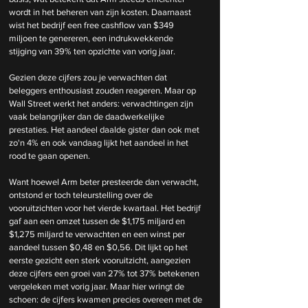
wordt in het beheren van zijn kosten. Daarnaast 
wist het bedrijf een free cashflow van $349 
miljoen te genereren, een indrukwekkende 
stijging van 39% ten opzichte van vorig jaar.
Gezien deze cijfers zou je verwachten dat 
beleggers enthousiast zouden reageren. Maar op 
Wall Street werkt het anders: verwachtingen zijn 
vaak belangrijker dan de daadwerkelijke 
prestaties. Het aandeel daalde gister dan ook met 
zo'n 4% en ook vandaag lijkt het aandeel in het 
rood te gaan openen.
Want hoewel Arm beter presteerde dan verwacht, 
ontstond er toch teleurstelling over de 
vooruitzichten voor het vierde kwartaal. Het bedrijf 
gaf aan een omzet tussen de $1,175 miljard en 
$1,275 miljard te verwachten en een winst per 
aandeel tussen $0,48 en $0,56. Dit lijkt op het 
eerste gezicht een sterk vooruitzicht, aangezien 
deze cijfers een groei van 27% tot 37% betekenen 
vergeleken met vorig jaar. Maar hier wringt de 
schoen: de cijfers kwamen precies overeen met de 