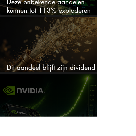
Deze onbekende aandelen
kunnen tot 113% exploderen
(één springt eruit)
Dit aandeel blijft zijn dividend
verhogen, wat er ook gebeurt
De markt maakt een enorme fout
bij Nvidia