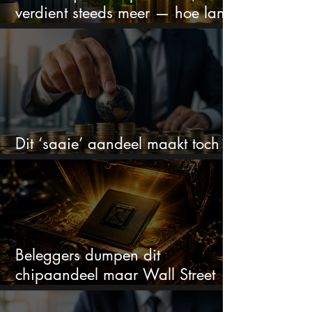
verdient steeds meer — hoe lang
kan dit sprookje doorgaan?
Dit ‘saaie’ aandeel maakt toch
bizar veel winst
Beleggers dumpen dit
chipaandeel maar Wall Street
ziet een zeldzame koopkans