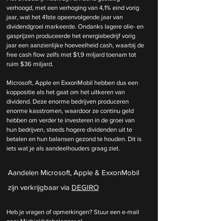
verhoogd, met een verhoging van 4,1% eind vorig 
jaar, wat het 41ste opeenvolgende jaar van 
dividendgroei markeerde. Ondanks lagere olie- en 
gasprijzen produceerde het energiebedrijf vorig 
jaar een aanzienlijke hoeveelheid cash, waarbij de 
free cash flow zelfs met $1,9 miljard toenam tot 
ruim $36 miljard.
Microsoft, Apple en ExxonMobil hebben dus een 
koppositie als het gaat om het uitkeren van 
dividend. Deze enorme bedrijven produceren 
enorme kasstromen, waardoor ze continu geld 
hebben om verder te investeren in de groei van 
hun bedrijven, steeds hogere dividenden uit te 
betalen en hun balansen gezond te houden. Dit is 
iets wat je als aandeelhouders graag ziet.
Aandelen Microsoft, Apple & ExxonMobil 
zijn verkrijgbaar via 
DEGIRO
Heb je vragen of opmerkingen? Stuur een e-mail 