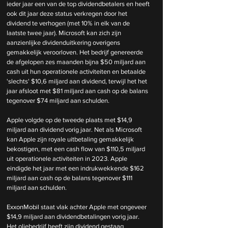
ieder jaar een van de top dividendbetalers en heeft 
ook dit jaar deze status verkregen door het 
dividend te verhogen (met 10% in elk van de 
laatste twee jaar). Microsoft kan zich zijn 
aanzienlijke dividenduitkering overigens 
gemakkelijk veroorloven. Het bedrijf genereerde 
de afgelopen zes maanden bijna $50 miljard aan 
cash uit hun operationele activiteiten en betaalde 
'slechts' $10,6 miljard aan dividend, terwijl het het 
jaar afsloot met $81 miljard aan cash op de balans 
tegenover $74 miljard aan schulden.
Apple volgde op de tweede plaats met $14,9 
miljard aan dividend vorig jaar. Net als Microsoft 
kan Apple zijn royale uitbetaling gemakkelijk 
bekostigen, met een cash flow van $110,5 miljard 
uit operationele activiteiten in 2023. Apple 
eindigde het jaar met een indrukwekkende $162 
miljard aan cash op de balans tegenover $111 
miljard aan schulden.
ExxonMobil staat vlak achter Apple met ongeveer 
$14,9 miljard aan dividendbetalingen vorig jaar. 
Het oliebedrijf heeft zijn dividend gestaag 