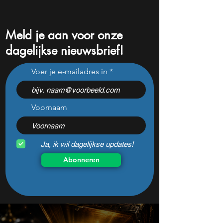
Meld je aan voor onze
dagelijkse nieuwsbrief!
Elon Musk en
Airbnb kwartaalcij
Voer je e-mailadres in
drugsgebruik: Dit moet je
enorme winstgroe
weten
verwacht
Voornaam
Ja, ik wil dagelijkse updates!
Abonneren