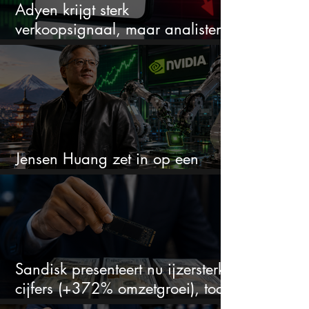
Adyen krijgt sterk
verkoopsignaal, maar analisten
zien juist een koopkans
Jensen Huang zet in op een
aandeel dat bijna niemand kent
Sandisk presenteert nu ijzersterke
cijfers (+372% omzetgroei), toch
zakt het aandeel weg