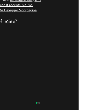
naar 
Michiel@debelegger.nl
Meest recente nieuws
De Belegger Voorpagina