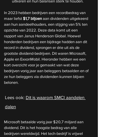
uitkeren en hun balansen sterk te houden.
In 2023 hebben bedrijven een recordbedrag van 
maar liefst 
$1,7 biljoen
 aan dividenden uitgekeerd 
aan hun aandeelhouders, een stijging van 5% ten 
opzichte van 2022. Deze data komt uit een 
rapport van Janus Henderson Global. Hoewel 
honderden bedrijven een bijdrage hadden aan dit 
record in dividend, sprongen er drie uit als de 
grootste dividend-bedrijven. Dit waren Microsoft, 
Apple en ExxonMobil. Hieronder hebben we een 
kort overzicht voor je gemaakt van wat deze 
bedrijven vorig jaar aan beleggers betaalden en of 
ze hun beleggers via dividenden kunnen blijven 
belonen.
Lees ook: 
Dit is waarom SMCI aandelen 
dalen
Microsoft betaalde vorig jaar $20,7 miljard aan 
dividend. Dit is het hoogste bedrag van alle 
bedrijven wereldwijd. Het tech-bedrijf is vrijwel 