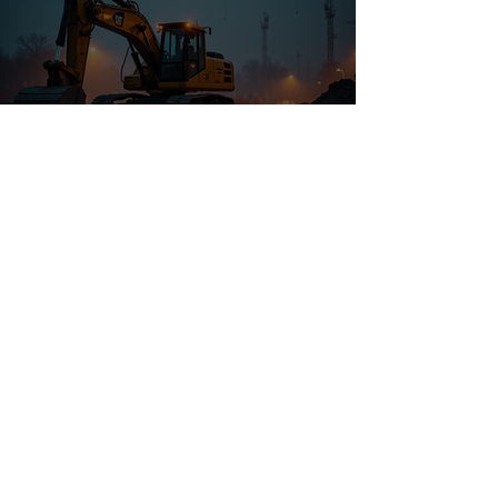
Dit 100 jaar oude aandeel schiet
omhoog door de AI-boom
Zeta kelderde op een winstmisser
die niet bestond maar zijn de
aandelen koopwaardig?