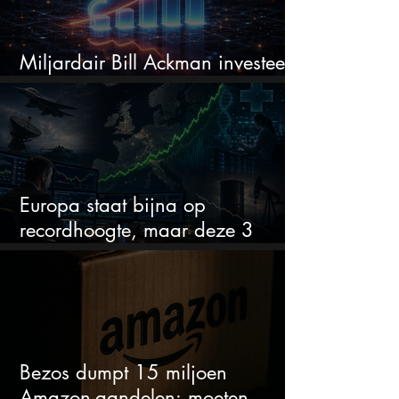
Miljardair Bill Ackman investeert
miljarden in dit techaandeel
Europa staat bijna op
recordhoogte, maar deze 3
sectoren vallen nu op
Bezos dumpt 15 miljoen
Amazon-aandelen: moeten