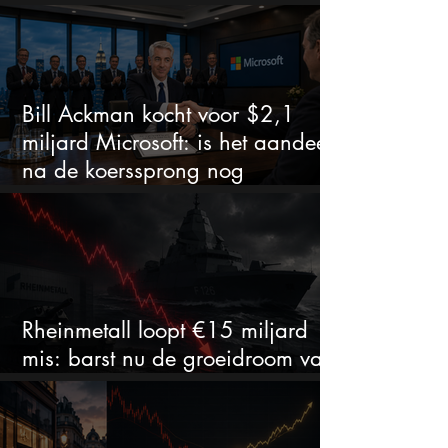
zet of dure timing?
Bill Ackman kocht voor $2,1
miljard Microsoft: is het aandeel
na de koerssprong nog
aantrekkelijk?
Rheinmetall loopt €15 miljard
mis: barst nu de groeidroom van
het defensiebedrijf?