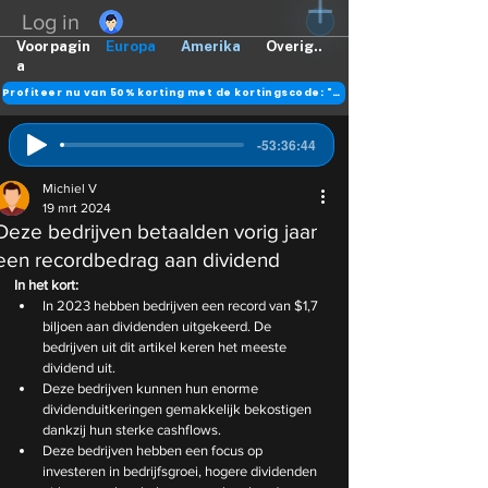
Log in
Voorpagin
Europa
Amerika
Overig..
a
Profiteer nu van 50% korting met de kortingscode: "DANK"
-53:36:44
Michiel V
19 mrt 2024
Deze bedrijven betaalden vorig jaar
een recordbedrag aan dividend
In het kort:
In 2023 hebben bedrijven een record van $1,7 
biljoen aan dividenden uitgekeerd. De 
bedrijven uit dit artikel keren het meeste 
dividend uit.
Deze bedrijven kunnen hun enorme 
dividenduitkeringen gemakkelijk bekostigen 
dankzij hun sterke cashflows.
Deze bedrijven hebben een focus op 
investeren in bedrijfsgroei, hogere dividenden 