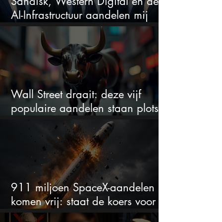
Sandisk, Western Digital en de
AI-Infrastructuur aandelen mij
werkelijk
Wall Street draait: deze vijf
populaire aandelen staan plots
onder spanning
911 miljoen SpaceX-aandelen
komen vrij: staat de koers voor
een nieuwe crash?