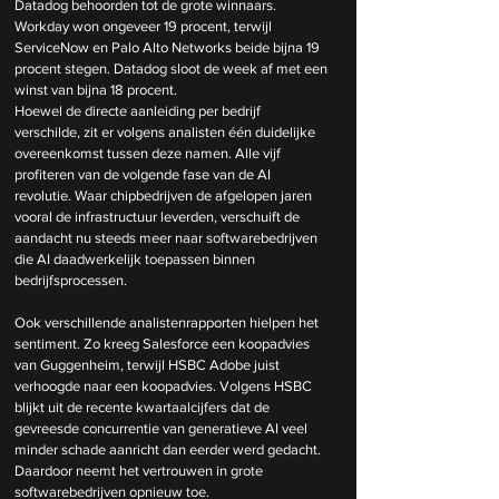
Datadog behoorden tot de grote winnaars. 
Workday won ongeveer 19 procent, terwijl 
ServiceNow en Palo Alto Networks beide bijna 19 
procent stegen. Datadog sloot de week af met een 
winst van bijna 18 procent.
Hoewel de directe aanleiding per bedrijf 
verschilde, zit er volgens analisten één duidelijke 
overeenkomst tussen deze namen. Alle vijf 
profiteren van de volgende fase van de AI 
revolutie. Waar chipbedrijven de afgelopen jaren 
vooral de infrastructuur leverden, verschuift de 
aandacht nu steeds meer naar softwarebedrijven 
die AI daadwerkelijk toepassen binnen 
bedrijfsprocessen.
Ook verschillende analistenrapporten hielpen het 
sentiment. Zo kreeg Salesforce een koopadvies 
van Guggenheim, terwijl HSBC Adobe juist 
verhoogde naar een koopadvies. Volgens HSBC 
blijkt uit de recente kwartaalcijfers dat de 
gevreesde concurrentie van generatieve AI veel 
minder schade aanricht dan eerder werd gedacht. 
Daardoor neemt het vertrouwen in grote 
softwarebedrijven opnieuw toe.