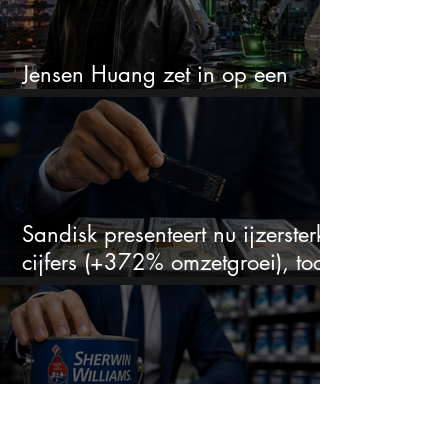
Jensen Huang zet in op een
aandeel dat bijna niemand kent
Sandisk presenteert nu ijzersterke
cijfers (+372% omzetgroei), toch
zakt het aandeel weg
Beleggers opgelet: Dit aandeel