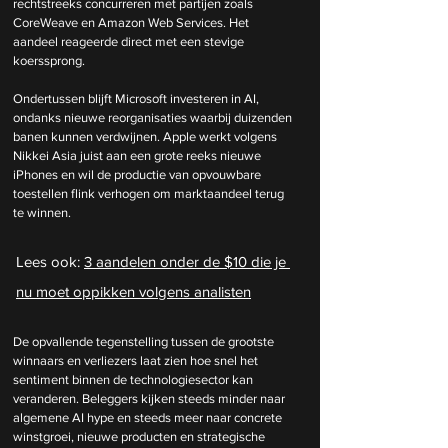
rechtstreeks concurreren met partijen zoals 
CoreWeave en Amazon Web Services. Het 
aandeel reageerde direct met een stevige 
koerssprong.
Ondertussen blijft Microsoft investeren in AI, 
ondanks nieuwe reorganisaties waarbij duizenden 
banen kunnen verdwijnen. Apple werkt volgens 
Nikkei Asia juist aan een grote reeks nieuwe 
iPhones en wil de productie van opvouwbare 
toestellen flink verhogen om marktaandeel terug 
te winnen.
Lees ook: 
3 aandelen onder de $10 die je 
nu moet oppikken volgens analisten
De opvallende tegenstelling tussen de grootste 
winnaars en verliezers laat zien hoe snel het 
sentiment binnen de technologiesector kan 
veranderen. Beleggers kijken steeds minder naar 
algemene AI hype en steeds meer naar concrete 
winstgroei, nieuwe producten en strategische 