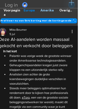
Log in
Voorpagin
Europa
Amerika
Overig..
a
Profiteer nu van 50% korting met de kortingscode: "DANK"
Mika Beumer
5 jul
Deze AI-aandelen worden massaal
gekocht en verkocht door beleggers
In het kort
Palantir was vorige week de grootste winnaar 
onder Amerikaanse technologieaandelen.
Geheugenchipaandelen kregen juist zware 
klappen na een uitzonderlijk sterke rally.
Analisten zien achter de grote 
koersbewegingen duidelijke verschillen in 
vooruitzichten.
Steeds meer beleggers optimaliseren hun 
rendement door te kijken hoe professionals 
dit doen. 
eToro
, een van de grootste sociale 
beleggingsnetwerken ter wereld, maakt dit 
mogelijk via een community waar je kunt 