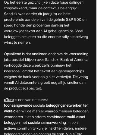
Op het eerste gezicht lijken deze forse dalingen 
zorgwekkend, maar de context is belangrijk. 
Sandisk was eerder dit jaar juist de best 
presterende aandelen van de gehele S&P 500 en 
steeg honderden procenten dankzij het 
wereldwijde tekort aan AI geheugenchips. Veel 
beleggers besloten na die enorme rally simpelweg 
winst te nemen.
Opvallend is dat analisten ondanks de koersdaling 
juist positief blijven over Sandisk. Bank of America 
verhoogde deze week zelfs opnieuw het 
koersdoel, omdat het tekort aan geheugenchips 
volgens de bank voorlopig niet verdwijnt. De vraag 
vanuit AI datacenters groeit nog altijd sneller dan 
de productiecapaciteit.
eToro
 i
s een van de meest 
toonaangevende
 sociale 
beleggingsnetwerken
ter 
wereld 
en wil de manier waarop mensen beleggen 
veranderen. Het platform combineert
 multi-asset 
beleggen 
met 
sociale samenwerking
: in een 
actieve community kun je inzichten delen, andere 
beleggers volgen en continu bijleren. Via eToro 