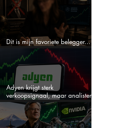
Dit is mijn favoriete belegger…
en het is niet Warren Buffett
Adyen krijgt sterk
verkoopsignaal, maar analisten
zien juist een koopkans