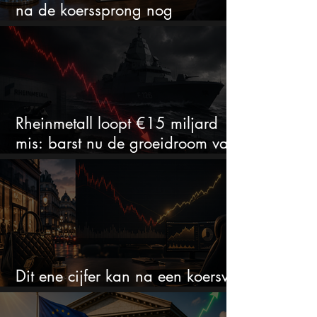
na de koerssprong nog
aantrekkelijk?
Rheinmetall loopt €15 miljard
mis: barst nu de groeidroom van
het defensiebedrijf?
Dit ene cijfer kan na een koersval
van 50% alles veranderen