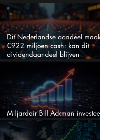
bij Nvidia
Dit Nederlandse aandeel maakt
€922 miljoen cash: kan dit
dividendaandeel blijven
verhogen?
Miljardair Bill Ackman investeert
miljarden in dit techaandeel