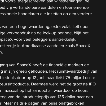
dt vooral toegeschreven aan winstnemingen, de 
eid vrij verhandelbare aandelen en toenemende 
fessionele handelaren die inzetten op een verdere 
 van een hoge waardering, extra volatiliteit door 
ge verkoopdruk na de lock-up periode, blijft het 
SpaceX voor veel beleggers aantrekkelijk.
vesteer je in Amerikaanse aandelen zoals SpaceX 
n. 
gang van SpaceX heeft de financiële markten de 
g in zijn greep gehouden. Het ruimtevaartbedrijf van 
edenis door op 12 juni maar liefst 75 miljard dollar 
n beursintroductie. Daarmee werd het de grootste IPO 
n massaal op het aandeel af, waardoor de koers 
eg van de introductieprijs van 135 dollar naar een 
r. Maar na drie dagen van bijna onafgebroken 