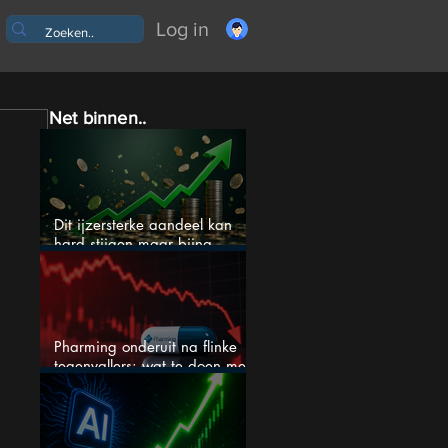
Log in
Net binnen..
Dit ijzersterke aandeel kan
hard stijgen maar bijna
niemand kijkt
Pharming onderuit na flinke
tegenvallers: wat te doen met
het aandeel?