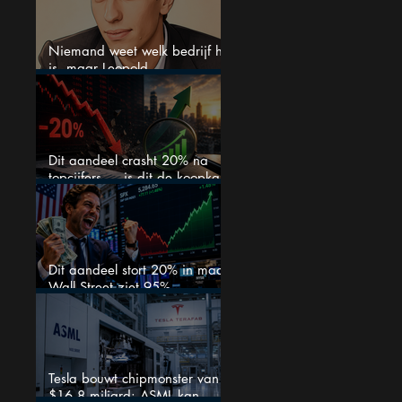
Niemand weet welk bedrijf het
is, maar Leopold
Aschenbrenner zet er nu $500
miljoen op
Dit aandeel crasht 20% na
topcijfers — is dit de koopkans
waar beleggers op wachtten?
Dit aandeel stort 20% in maar
Wall Street ziet 95%
koerspotentieel
Tesla bouwt chipmonster van
$16,8 miljard: ASML kan