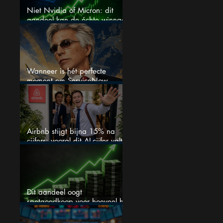
Niet Nvidia of Micron: dit
aandeel kan de échte winnaar
van de AI-race worden
Wanneer is hét perfecte
moment om ServiceNow
aandelen te kopen?
Airbnb stijgt bijna 15% na
cijfers: vooral dit AI-cijfer valt
op
Dit aandeel oogt
spotgoedkoop voor hoeveel het
kan stijgen