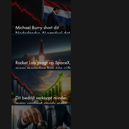
grote winnaar worden
Michael Burry short dit
Nederlandse AI-aandeel dat
maar liefst 684% groeit
Rocket Lab jaagt op SpaceX,
maar maandag kan één cijfer
de droom doorprikken?
Dit bedrijf verkoopt minder,
maar verdient steeds meer —
hoe lang kan dit sprookje
doorgaan?