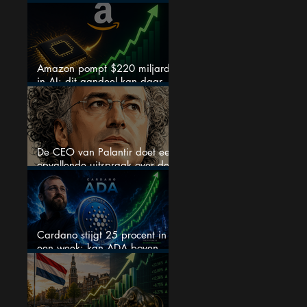
chipaandelen
Amazon pompt $220 miljard
in AI: dit aandeel kan daar
explosief van profiteren
De CEO van Palantir doet een
opvallende uitspraak over de
beurs
Cardano stijgt 25 procent in
een week: kan ADA boven
$0,20 blijven?