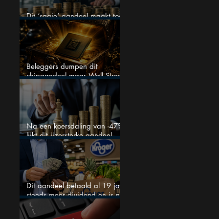
Dit ‘saaie’ aandeel maakt toch
bizar veel winst
Beleggers dumpen dit
chipaandeel maar Wall Street
ziet een zeldzame koopkans
Na een koersdaling van -47%
lijkt dit ijzersterke aandeel
aantrekkelijker dan ooit
Dit aandeel betaald al 19 jaar
steeds meer dividend en is nu
goedkoop