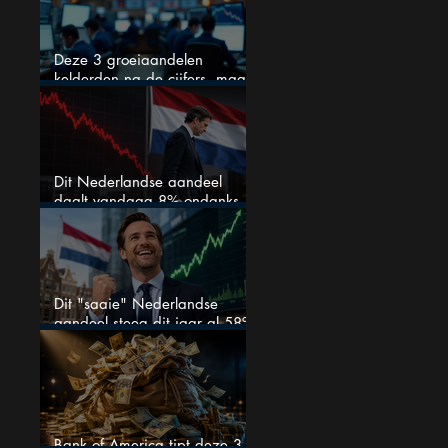
Deze 3 groeiaandelen
kelderden na de cijfers, maar
één is mijn duidelijke favoriet
Dit Nederlandse aandeel
daalt vandaag 8% ondanks
zeer sterke halfjaarcijfers en
positieve analistenadviezen:
mooie koopkans?
Dit "saaie" Nederlandse
aandeel steeg dit jaar al 58%
en wordt volgens analisten
onderschat
Bank of America tipt deze 3