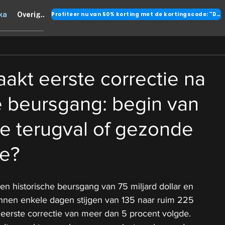
Profiteer nu van 50% korting met de kortingscode: "DANK"
ka
Overig..
kt eerste correctie na
e beursgang: begin van
e terugval of gezonde
e?
n historische beursgang van 75 miljard dollar en 
innen enkele dagen stijgen van 135 naar ruim 225 
n eerste correctie van meer dan 5 procent volgde.