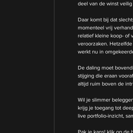
deel van de winst veilig 
Daar komt bij dat slech
momenteel vrij verhandel
relatief kleine koop- 
veroorzaken. Hetzelfde
werkt nu in omgekeerde
De daling moet bovend
stijging die eraan voora
altijd ruim boven de intr
Wil je slimmer beleggen
krijg je toegang tot de
live portfolio-inzicht,
Pak je kans! klik op de b