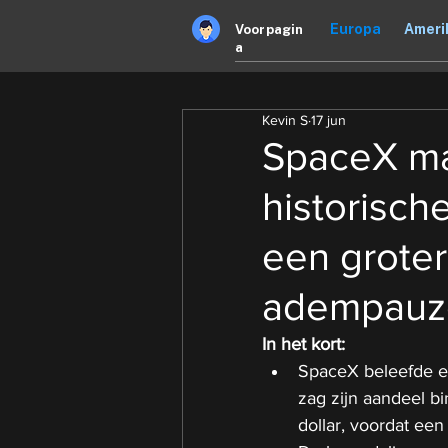
Europa
Ameri
Voorpagin
a
Kevin S
17 jun
SpaceX maa
historisch
een groter
adempauz
In het kort:
SpaceX beleefde ee
zag zijn aandeel b
dollar, voordat ee