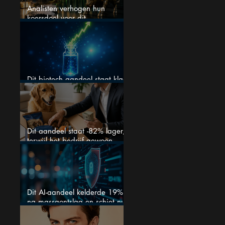
Analisten verhogen hun
koersdoel voor dit
Nederlandse aandeel — maar
is het al te laat om in te
stappen?
Dit biotech aandeel staat klaar
voor een flinke rally
Dit aandeel staat -82% lager,
terwijl het bedrijf gewoon
groeit
Dit AI-aandeel kelderde 19%
na massaontslag en schiet nu
15% omhoog