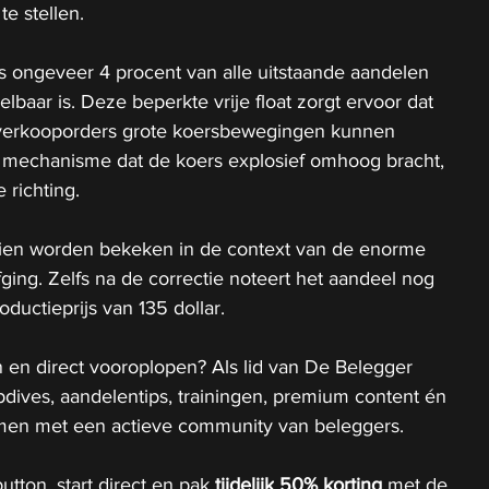
te stellen.
ts ongeveer 4 procent van alle uitstaande aandelen 
baar is. Deze beperkte vrije float zorgt ervoor dat 
of verkooporders grote koersbewegingen kunnen 
 mechanisme dat de koers explosief omhoog bracht, 
 richting.
ien worden bekeken in de context van de enorme 
fging. Zelfs na de correctie noteert het aandeel nog 
oductieprijs van 135 dollar.
 en direct vooroplopen? Als lid van De Belegger 
epdives, aandelentips, trainingen, premium content én 
 samen met een actieve community van beleggers.
utton, start direct en pak 
tijdelijk
50% korting 
met de 