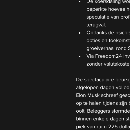
De koersdaling wor
beperkte hoeveelh
speculatie van pro
terugval.
Ondanks de risico’s
opties en toekomsti
groeiverhaal rond 
Via 
Freedom24 
in
zonder valutakoste
De spectaculaire beurs
afgelopen dagen volledi
Elon Musk schreef geschi
op te halen tijdens zij
ooit. Beleggers stormde
binnen enkele dagen ste
piek van ruim 225 dolla