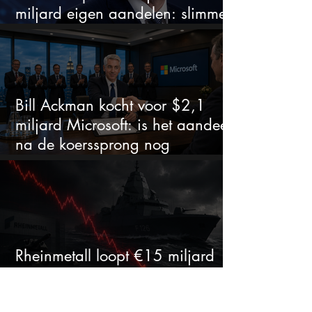
miljard eigen aandelen: slimme
zet of dure timing?
Bill Ackman kocht voor $2,1
miljard Microsoft: is het aandeel
na de koerssprong nog
aantrekkelijk?
Rheinmetall loopt €15 miljard
mis: barst nu de groeidroom van
het defensiebedrijf?