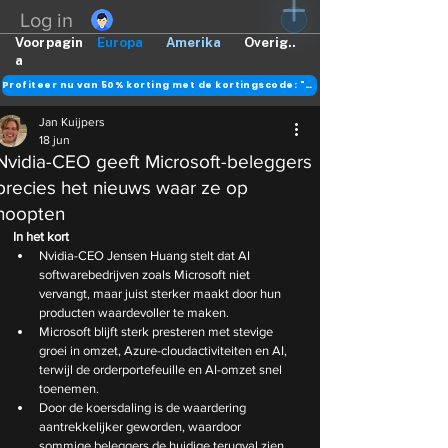
Log in
Voorpagin
Europa
Amerika
Overig..
a
Profiteer nu van 50% korting met de kortingscode: "DANK"
Jan Kuijpers
18 jun
Nvidia-CEO geeft Microsoft-beleggers
precies het nieuws waar ze op
hoopten
In het kort
Nvidia-CEO Jensen Huang stelt dat AI 
softwarebedrijven zoals Microsoft niet 
vervangt, maar juist sterker maakt door hun 
producten waardevoller te maken.
Microsoft blijft sterk presteren met stevige 
groei in omzet, Azure-cloudactiviteiten en AI, 
terwijl de orderportefeuille en AI-omzet snel 
toenemen.
Door de koersdaling is de waardering 
aantrekkelijker geworden, waardoor 
sommige beleggers de huidige terugval zien 