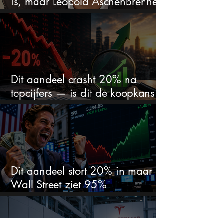
is, maar Leopold Aschenbrenner
zet er nu $500 miljoen op
Dit aandeel crasht 20% na
topcijfers — is dit de koopkans
waar beleggers op wachtten?
Dit aandeel stort 20% in maar
Wall Street ziet 95%
koerspotentieel