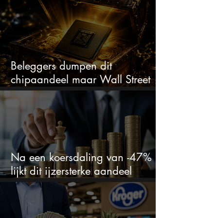
bizar veel winst
Beleggers dumpen dit
chipaandeel maar Wall Street
ziet een zeldzame koopkans
Na een koersdaling van -47%
lijkt dit ijzersterke aandeel
aantrekkelijker dan ooit