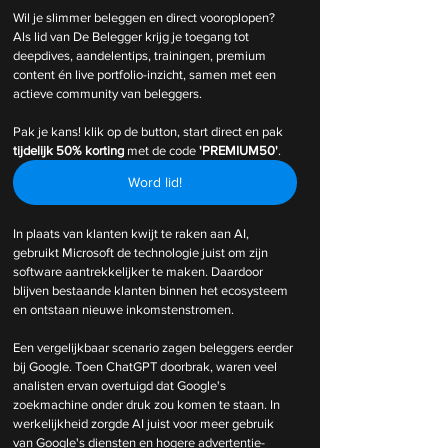
Wil je slimmer beleggen en direct vooroplopen? 
Als lid van De Belegger krijg je toegang tot 
deepdives, aandelentips, trainingen, premium 
content én live portfolio-inzicht, samen met een 
actieve community van beleggers.
Pak je kans! klik op de button, start direct en pak 
tijdelijk
50% korting 
met de code 
'PREMIUM50'
.
Word lid!
In plaats van klanten kwijt te raken aan AI, 
gebruikt Microsoft de technologie juist om zijn 
software aantrekkelijker te maken. Daardoor 
blijven bestaande klanten binnen het ecosysteem 
en ontstaan nieuwe inkomstenstromen.
Een vergelijkbaar scenario zagen beleggers eerder 
bij Google. Toen ChatGPT doorbrak, waren veel 
analisten ervan overtuigd dat Google's 
zoekmachine onder druk zou komen te staan. In 
werkelijkheid zorgde AI juist voor meer gebruik 
van Google's diensten en hogere advertentie-