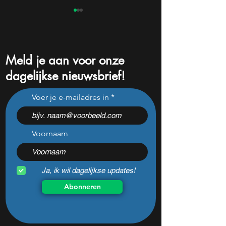
Meld je aan voor onze
dagelijkse nieuwsbrief!
Dit Nederlandse aandeel
Dit "saaie" Neder
Voer je e-mailadres in
daalt vandaag 8% ondanks
aandeel steeg dit 
zeer sterke halfjaarcijfers
58% en wordt vo
en positieve
analisten ondersc
analistenadviezen: mooie
Voornaam
koopkans?
Ja, ik wil dagelijkse updates!
Abonneren