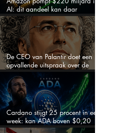
Amazon pompt $220 miljard in
AI: dit aandeel kan daar
explosief van profiteren
De CEO van Palantir doet een
opvallende uitspraak over de
beurs
Cardano stijgt 25 procent in een
week: kan ADA boven $0,20
blijven?