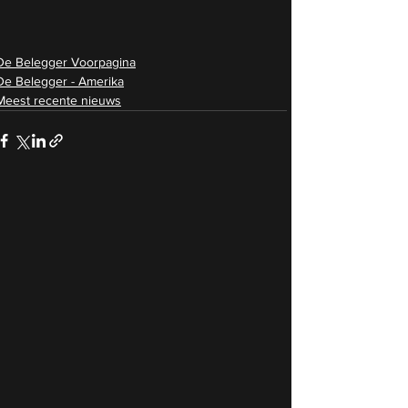
De Belegger Voorpagina
De Belegger - Amerika
Meest recente nieuws