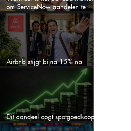
om ServiceNow aandelen te
kopen?
Airbnb stijgt bijna 15% na
cijfers: vooral dit AI-cijfer valt op
Dit aandeel oogt spotgoedkoop
voor hoeveel het kan stijgen