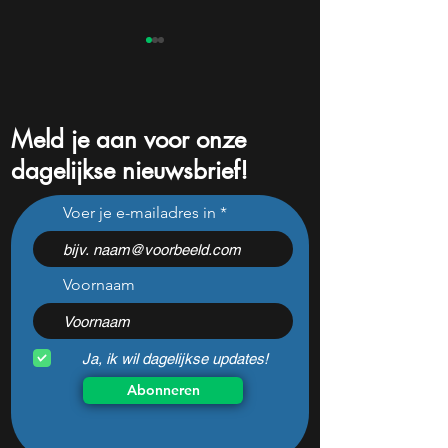
Meld je aan voor onze
dagelijkse nieuwsbrief!
Dit nieuwe groeiaandeel
Expert noemt dit 
Voer je e-mailadres in
kan binnenkort 50%
de ‘Nvidia van so
stijgen en bijna niemand
verwacht grote ral
kijkt
Voornaam
Ja, ik wil dagelijkse updates!
Abonneren