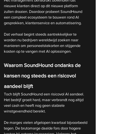
Het management benadrukt bovendien dat 
nieuwe klanten direct op dit nieuwe platform 
zullen draaien. Daardoor probeert SoundHound 
een compleet ecosysteem te bouwen rond AI 
gesprekken, klantenservice en automatisering.
Dat verhaal begint steeds aantrekkelijker te 
worden nu bedrijven wereldwijd zoeken naar 
manieren om personeelstekorten en stijgende 
kosten op te vangen met AI oplossingen.
Waarom SoundHound ondanks de 
kansen nog steeds een risicovol 
aandeel blijft
Toch blijft SoundHound een risicovol AI aandeel. 
Het bedrijf groeit hard, maar verbrandt nog altijd 
veel cash en heeft nog geen stabiele 
winstgevendheid bereikt.
De marges vielen afgelopen kwartaal bijvoorbeeld 
tegen. De brutomarge daalde fors door hogere 
kosten bij externe leveranciers. Volgens het 