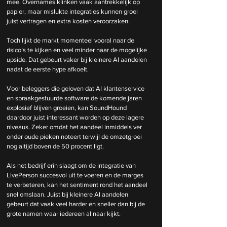
mee. Overnames klinken vaak aantrekkelijk op 
papier, maar mislukte integraties kunnen groei 
juist vertragen en extra kosten veroorzaken.
Toch lijkt de markt momenteel vooral naar de 
risico’s te kijken en veel minder naar de mogelijke 
upside. Dat gebeurt vaker bij kleinere AI aandelen 
nadat de eerste hype afkoelt.
Voor beleggers die geloven dat AI klantenservice 
en spraakgestuurde software de komende jaren 
explosief blijven groeien, kan SoundHound 
daardoor juist interessant worden op deze lagere 
niveaus. Zeker omdat het aandeel inmiddels ver 
onder oude pieken noteert terwijl de omzetgroei 
nog altijd boven de 50 procent ligt.
Als het bedrijf erin slaagt om de integratie van 
LivePerson succesvol uit te voeren en de marges 
te verbeteren, kan het sentiment rond het aandeel 
snel omslaan. Juist bij kleinere AI aandelen 
gebeurt dat vaak veel harder en sneller dan bij de 
grote namen waar iedereen al naar kijkt.