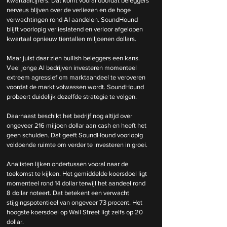
kwartaalcijfers. Dat komt vooral doordat beleggers 
nerveus blijven over de verliezen en de hoge 
verwachtingen rond AI aandelen. SoundHound 
blijft voorlopig verlieslatend en verloor afgelopen 
kwartaal opnieuw tientallen miljoenen dollars.
Maar juist daar zien bullish beleggers een kans. 
Veel jonge AI bedrijven investeren momenteel 
extreem agressief om marktaandeel te veroveren 
voordat de markt volwassen wordt. SoundHound 
probeert duidelijk dezelfde strategie te volgen.
Daarnaast beschikt het bedrijf nog altijd over 
ongeveer 216 miljoen dollar aan cash en heeft het 
geen schulden. Dat geeft SoundHound voorlopig 
voldoende ruimte om verder te investeren in groei.
Analisten lijken ondertussen vooral naar de 
toekomst te kijken. Het gemiddelde koersdoel ligt 
momenteel rond 14 dollar terwijl het aandeel rond 
8 dollar noteert. Dat betekent een verwacht 
stijgingspotentieel van ongeveer 73 procent. Het 
hoogste koersdoel op Wall Street ligt zelfs op 20 
dollar.