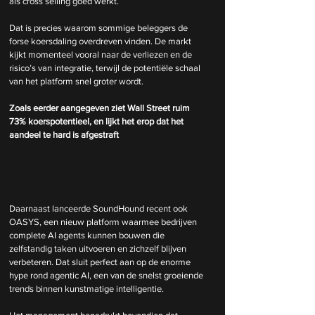
als cross selling goed werkt.
Dat is precies waarom sommige beleggers de 
forse koersdaling overdreven vinden. De markt 
kijkt momenteel vooral naar de verliezen en de 
risico’s van integratie, terwijl de potentiële schaal 
van het platform snel groter wordt.
Zoals eerder aangegeven ziet Wall Street ruim 
73% koerspotentieel, en lijkt het erop dat het 
aandeel te hard is afgestraft
Daarnaast lanceerde SoundHound recent ook 
OASYS, een nieuw platform waarmee bedrijven 
complete AI agents kunnen bouwen die 
zelfstandig taken uitvoeren en zichzelf blijven 
verbeteren. Dat sluit perfect aan op de enorme 
hype rond agentic AI, een van de snelst groeiende 
trends binnen kunstmatige intelligentie.