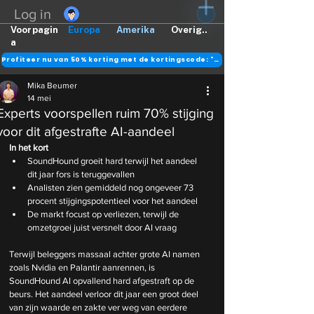
Log in
Voorpagin
Europa
Amerika
Overig..
a
Profiteer nu van 50% korting met de kortingscode: "DANK"
Mika Beumer
14 mei
Experts voorspellen ruim 70% stijging
voor dit afgestrafte AI-aandeel
In het kort
SoundHound groeit hard terwijl het aandeel 
dit jaar fors is teruggevallen
Analisten zien gemiddeld nog ongeveer 73 
procent stijgingspotentieel voor het aandeel
De markt focust op verliezen, terwijl de 
omzetgroei juist versnelt door AI vraag
Terwijl beleggers massaal achter grote AI namen 
zoals Nvidia en Palantir aanrennen, is 
SoundHound AI opvallend hard afgestraft op de 
beurs. Het aandeel verloor dit jaar een groot deel 
van zijn waarde en zakte ver weg van eerdere 