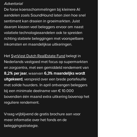
Advertorial
De forse koersschommelingen bij kleinere AI 
aandelen zoals SoundHound laten zien hoe snel 
sentiment kan draaien in groeimarkten. Juist 
daarom kiezen veel beleggers ervoor om naast 
volatiele technologieaandelen ook te spreiden 
richting stabiele beleggingen met voorspelbare 
inkomsten en maandelijkse uitkeringen.
Het 
SynVest Dutch RealEstate Fund
 belegt in 
Nederlands vastgoed met focus op supermarkten 
en zorgcentra, met een gemiddeld rendement van 
8,2% per jaar
, waarvan 
6,3% maandelijks wordt 
uitgekeerd
, verspreid over een brede portefeuille 
met solide huurders. In april ontvangen beleggers 
bij een minimale deelname van € 10.000 
bovendien één maand extra uitkering bovenop het 
reguliere rendement.
Vraag vrijblijvend de gratis brochure aan voor 
meer informatie over het fonds en de 
beleggingsstrategie.