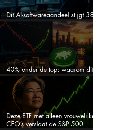
Dit AI-softwareaandeel stijgt 38%
en zet de SaaS-crash op zijn kop
40% onder de top: waarom dit
aandeel weer interessant wordt
Deze ETF met alleen vrouwelijke
CEO’s verslaat de S&P 500