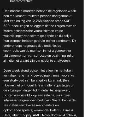
koerscorrecties
De financiële markten hebben de afgelopen week 
een merkbaar turbulente periode doorgemaakt. 
Met een daling van -2,25% voor de brede S&P 
500-index, zagen beleggers dat de zorgen over de 
macro-economische vooruitzichten en de 
waarderingen van sommige aandelen duidelijk 
hun stempel hebben gedrukt op het sentiment. Dit 
onderstreept nogmaals dat, ondanks de 
veerkracht van de markten in het algemeen, er 
altijd momenten van correctie en bezinning zullen 
zijn die het waard zijn om nader te analyseren.
Deze week stond echter niet alleen in het teken 
van algemene marktbewegingen, maar vooral van 
een stortvloed aan belangrijke kwartaalcijfers. 
Hoewel het onmogelijk is om alle rapportages uit 
de afgelopen dagen tot in detail te bespreken, 
richten we onze blik op een selecte, maar zeer 
interessante groep van bedrijven. We duiken in de 
resultaten van diverse marktleiders en 
opkomende spelers, waaronder Palantir, Hims & 
Hers, Uber, Shopify, AMD, Novo Nordisk, Applovin, 