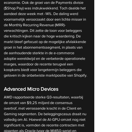
economie. Ook de groei van de Payments divisie 
($Shop Pay) was indrukwekkend. Toch daalde het 
aandeel deze week met -14%. De daling werd 
voornamelijk veroorzaakt door een lichte misser in 
de Monthly Recurring Revenue (MRR)-
verwachtingen. Dit zette de toon voor beleggers 
die kritisch kijken naar de hoge waardering. De 
markt bleef gefocust op de mogelijke afvlakkende 
groei in het abonnementssegment, in plaats van 
de aanhoudende sterkte in de e-commerce 
adoptie wereldwijd en de verbeterde operationele 
marges, waardoor de recente terugval een 
koopkans biedt voor langetermijn beleggers die 
geloven in de onbetwiste marktpositie van Shopify.
Advanced Micro Devices
AMD rapporteerde sterke Q3-resultaten, waarbij 
de omzet van $9,25 miljard de consensus 
overtrof, met verrassende kracht in de Client en 
Gaming segmenten. De beleggingscasus draait nu 
volledig om AI. Hoewel de AI-GPU-omzet nog niet 
significant is, vormden de recente contracten met 
giganten als Oracle (voor de MI450-serie) en 