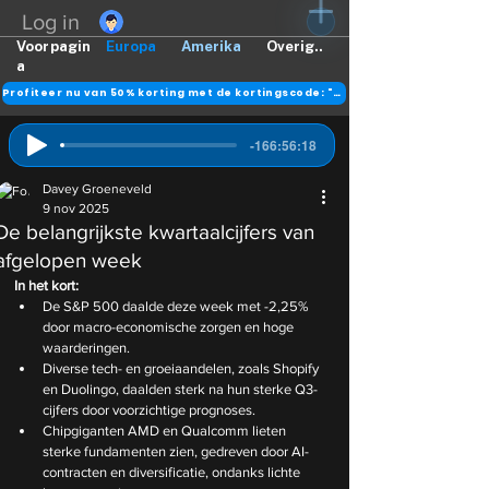
Log in
Voorpagin
Europa
Amerika
Overig..
a
Profiteer nu van 50% korting met de kortingscode: "DANK"
-166:56:18
Davey Groeneveld
9 nov 2025
De belangrijkste kwartaalcijfers van
afgelopen week
In het kort: 
De S&P 500 daalde deze week met -2,25% 
door macro-economische zorgen en hoge 
waarderingen.
Diverse tech- en groeiaandelen, zoals Shopify 
en Duolingo, daalden sterk na hun sterke Q3-
cijfers door voorzichtige prognoses.
Chipgiganten AMD en Qualcomm lieten 
sterke fundamenten zien, gedreven door AI-
contracten en diversificatie, ondanks lichte 