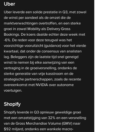
Uber
Uber leverde een solide prestatie in Q3, met zowel 
de winst per aandeel als de omzet die de 
marktverwachtingen overtroffen, en een sterke 
groei in zowel Mobility als Delivery Gross 
Bookings. De koers daalde echter deze week met 
-6%. De reden voor deze terugval was het 
voorzichtige vooruitzicht (guidance) voor het vierde 
kwartaal, dat onder de consensus van analisten 
lag. Beleggers zijn de laatste tijd snel geneigd 
winst te nemen bij elke aanwijzing van een 
vertraging in de groeiversnelling, ondanks de 
sterke generatie van vrije kasstroom en de 
strategische partnerschappen, zoals de recente 
overeenkomst met NVIDIA over autonome 
voertuigen.
Shopify
Shopify leverde in Q3 opnieuw geweldige groei 
met een omzetstijging van 32% en een versnelling 
van de Gross Merchandise Volume (GMV) naar 
$92 miljard, ondanks een wankele macro-