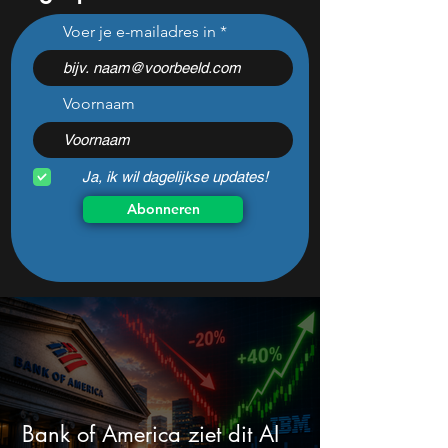
Jensen Huang: AI vervangt
11 aandelen om 
Voer je e-mailadres in
taken, geen banen, dit
te volgen: Rocket
betekent het voor AI-
Applied Materials
aandelen
zwaarste AI-test
Voornaam
Ja, ik wil dagelijkse updates!
Abonneren
Bank of America ziet dit AI