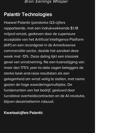
Bron: Earnings Whisper
Palantir Technologies
Hoewel Palantir ijzersterke Q3-cijfers 
rapporteerde, met een indrukwekkende $1,18 
miljard omzet, gedreven door de superieure 
acceptatie van het Artificial Intelligence Platform 
(AIP) en een recordgroei in de Amerikaanse 
commerciële sector, daalde het aandeel deze 
week met -13%. Deze daling lijkt een klassiek 
geval van winstneming. Na een koersstijging van 
meer dan 175% year-to-date zagen beleggers de 
sterke beat-and-raise resultaten als een 
gelegenheid om winst veilig te stellen, met name 
gezien de hoge waarderingsmultiples. De 
fundamenten van het bedrijf, gestuwd door 
lucratieve overheidscontracten en de AI-revolutie, 
blijven desalniettemin robuust.
Kwartaalcijfers Palantir: