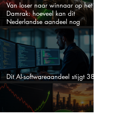
Van loser naar winnaar op het
Damrak: hoeveel kan dit
Nederlandse aandeel nog
stijgen?
Dit AI-softwareaandeel stijgt 38%
en zet de SaaS-crash op zijn kop