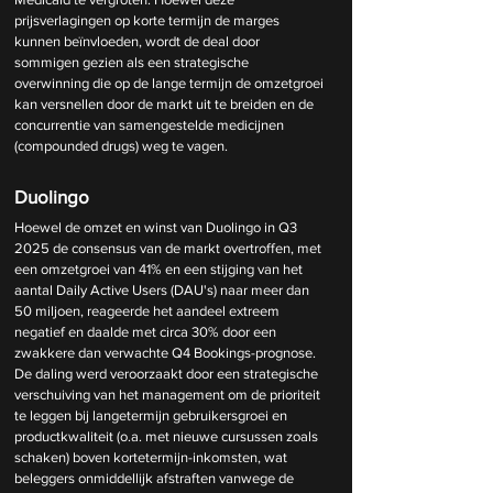
prijsverlagingen op korte termijn de marges 
kunnen beïnvloeden, wordt de deal door 
sommigen gezien als een strategische 
overwinning die op de lange termijn de omzetgroei 
kan versnellen door de markt uit te breiden en de 
concurrentie van samengestelde medicijnen 
(compounded drugs) weg te vagen.
Duolingo
Hoewel de omzet en winst van Duolingo in Q3 
2025 de consensus van de markt overtroffen, met 
een omzetgroei van 41% en een stijging van het 
aantal Daily Active Users (DAU's) naar meer dan 
50 miljoen, reageerde het aandeel extreem 
negatief en daalde met circa 30% door een 
zwakkere dan verwachte Q4 Bookings-prognose. 
De daling werd veroorzaakt door een strategische 
verschuiving van het management om de prioriteit 
te leggen bij langetermijn gebruikersgroei en 
productkwaliteit (o.a. met nieuwe cursussen zoals 
schaken) boven kortetermijn-inkomsten, wat 
beleggers onmiddellijk afstraften vanwege de 