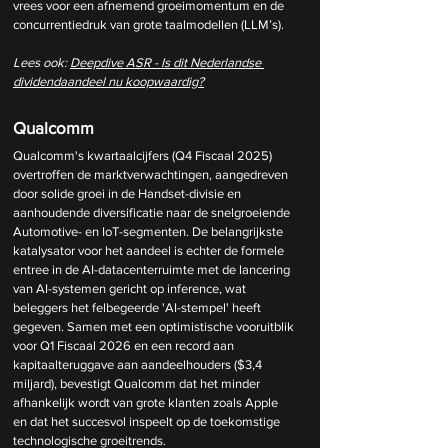
vrees voor een afnemend groeimomentum en de 
concurrentiedruk van grote taalmodellen (LLM’s).
Lees ook: 
Deepdive ASR - Is dit Nederlandse 
dividendaandeel nu koopwaardig?
Qualcomm
Qualcomm's kwartaalcijfers (Q4 Fiscaal 2025) 
overtroffen de marktverwachtingen, aangedreven 
door solide groei in de Handset-divisie en 
aanhoudende diversificatie naar de snelgroeiende 
Automotive- en IoT-segmenten. De belangrijkste 
katalysator voor het aandeel is echter de formele 
entree in de AI-datacenterruimte met de lancering 
van AI-systemen gericht op inference, wat 
beleggers het felbegeerde 'AI-stempel' heeft 
gegeven. Samen met een optimistische vooruitblik 
voor Q1 Fiscaal 2026 en een record aan 
kapitaalteruggave aan aandeelhouders ($3,4 
miljard), bevestigt Qualcomm dat het minder 
afhankelijk wordt van grote klanten zoals Apple 
en dat het succesvol inspeelt op de toekomstige 
technologische groeitrends.