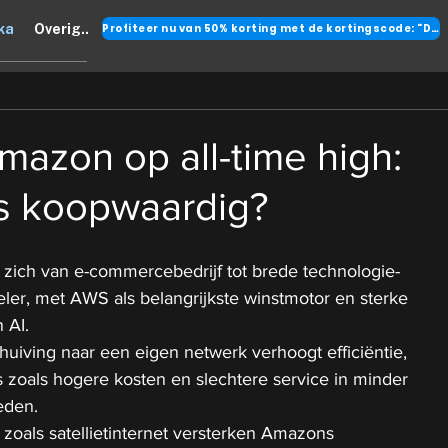
Profiteer nu van 50% korting met de kortingscode: "DANK"
ka
Overig..
azon op all-time high:
s koopwaardig?
zich van e-commercebedrijf tot brede technologie- 
eler, met AWS als belangrijkste winstmotor en sterke 
 AI.
huiving naar een eigen netwerk verhoogt efficiëntie, 
s zoals hogere kosten en slechtere service in minder 
eden.
 zoals satellietinternet versterken Amazons 