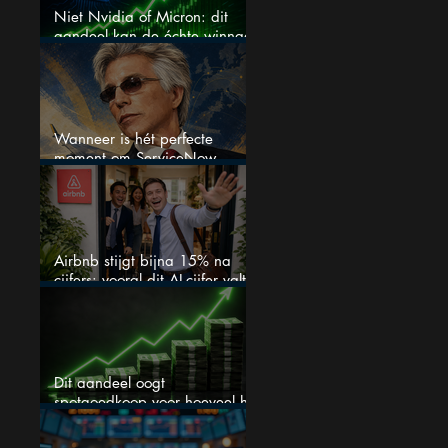
Niet Nvidia of Micron: dit
aandeel kan de échte winnaar
van de AI-race worden
Wanneer is hét perfecte
moment om ServiceNow
aandelen te kopen?
Airbnb stijgt bijna 15% na
cijfers: vooral dit AI-cijfer valt
op
Dit aandeel oogt
spotgoedkoop voor hoeveel het
kan stijgen