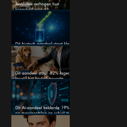
Analisten verhogen hun
koersdoel voor dit
Nederlandse aandeel — maar
is het al te laat om in te
stappen?
Dit biotech aandeel staat klaar
voor een flinke rally
Dit aandeel staat -82% lager,
terwijl het bedrijf gewoon
groeit
Dit AI-aandeel kelderde 19%
na massaontslag en schiet nu
15% omhoog