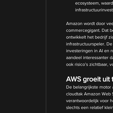
ecosysteem, waardo
infrastructuurinves
Amazon wordt door veel 
commercegigant. Dat bee
ontwikkelt het bedrijf z
infrastructuurspeler. De
investeringen in AI en n
aandeel interessanter dan
ook risico’s zichtbaar, v
AWS groeit uit
De belangrijkste motor
cloudtak Amazon Web Se
verantwoordelijk voor h
slechts een relatief kl