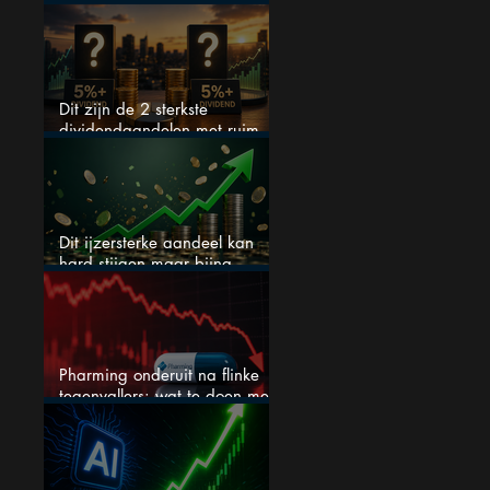
S&P 500 keihard
Dit zijn de 2 sterkste
dividendaandelen met ruim
5% dividend
Dit ijzersterke aandeel kan
hard stijgen maar bijna
niemand kijkt
Pharming onderuit na flinke
tegenvallers: wat te doen met
het aandeel?