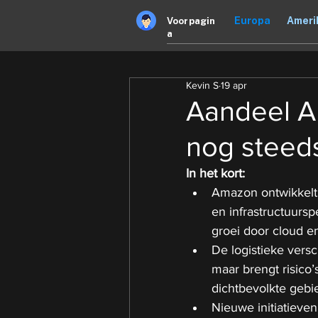
Europa
Ameri
Voorpagin
a
Kevin S
19 apr
Aandeel Am
nog steed
In het kort:
Amazon ontwikkelt 
en infrastructuursp
groei door cloud en
De logistieke versc
maar brengt risico’
dichtbevolkte gebi
Nieuwe initiatieven