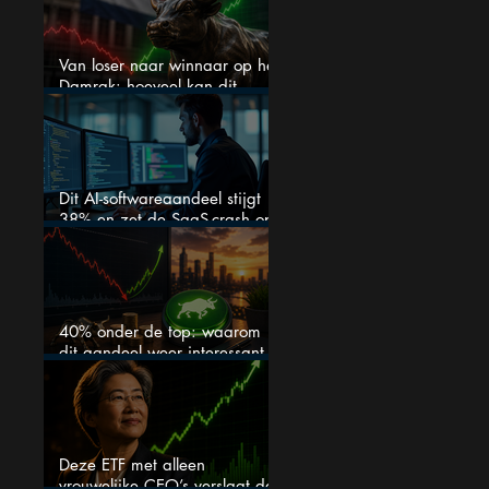
Van loser naar winnaar op het
Damrak: hoeveel kan dit
Nederlandse aandeel nog
stijgen?
Dit AI-softwareaandeel stijgt
38% en zet de SaaS-crash op
zijn kop
40% onder de top: waarom
dit aandeel weer interessant
wordt
Deze ETF met alleen
vrouwelijke CEO’s verslaat de