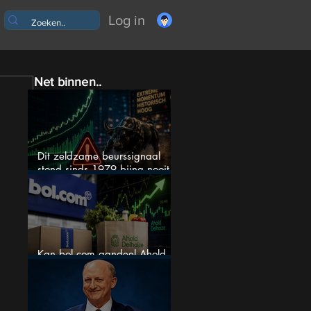
Log in
Net binnen..
Dit zeldzame beurssignaal
stond sinds 1979 bijna nooit
zo extreem
Kan bol.com aandeel Ahold
nieuw leven inblazen?