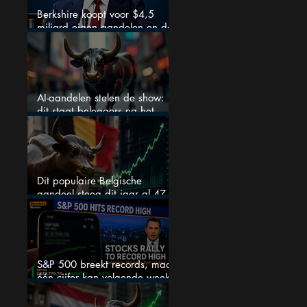
Berkshire koopt voor $4,5
miljard eigen aandelen en dat
zegt veel over de waardering
AI-aandelen stelen de show:
dit staat beleggers na het
weekend te wachten
Dit populaire Belgische
aandeel steeg dit jaar al 47
procent: is er ruimte voor
meer?
S&P 500 breekt records, maar
één cijfer kan volgende week
alles veranderen