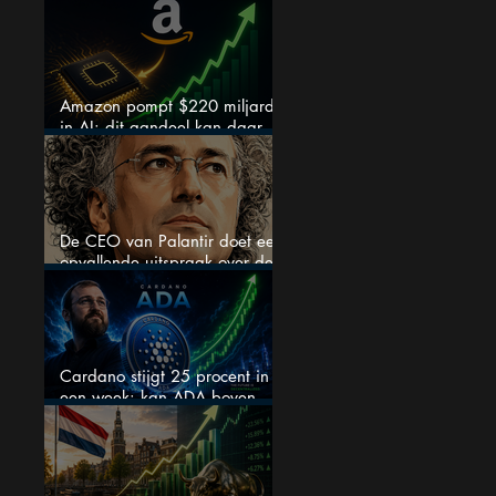
chipaandelen
Amazon pompt $220 miljard
in AI: dit aandeel kan daar
explosief van profiteren
De CEO van Palantir doet een
opvallende uitspraak over de
beurs
Cardano stijgt 25 procent in
een week: kan ADA boven
$0,20 blijven?