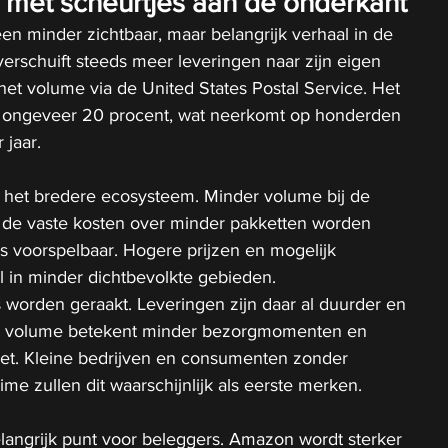
i met scheurtjes aan de onderkant
 een minder zichtbaar, maar belangrijk verhaal in de 
verschuift steeds meer leveringen naar zijn eigen 
et volume via de United States Postal Service. Het 
n ongeveer 20 procent, wat neerkomt op honderden 
 jaar.
r het bredere ecosysteem. Minder volume bij de 
t de vaste kosten over minder pakketten worden 
is voorspelbaar. Hogere prijzen en mogelijk 
al in minder dichtbevolkte gebieden.
’s worden geraakt. Leveringen zijn daar al duurder en 
er volume betekent minder bezorgmomenten en 
et. Kleine bedrijven en consumenten zonder 
e zullen dit waarschijnlijk als eerste merken.
langrijk punt voor beleggers. Amazon wordt sterker 