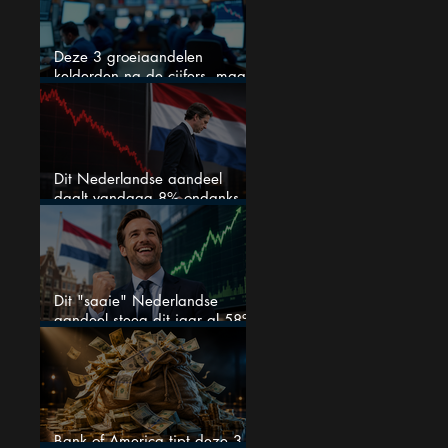
Deze 3 groeiaandelen
kelderden na de cijfers, maar
één is mijn duidelijke favoriet
Dit Nederlandse aandeel
daalt vandaag 8% ondanks
zeer sterke halfjaarcijfers en
positieve analistenadviezen:
mooie koopkans?
Dit "saaie" Nederlandse
aandeel steeg dit jaar al 58%
en wordt volgens analisten
onderschat
Bank of America tipt deze 3