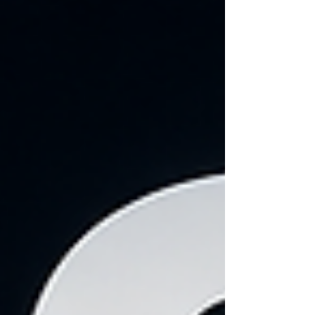
Research en KLA profiteren wanneer
chipfabrikanten hun productiecapaciteit
uitbreiden om aan de groeiende vraag naar AI
chips te voldoen. Hoewel risico's en een
mogelijke afkoeling van AI-investeringen
blijven bestaan, ziet Bank of America deze
drie aandelen als belangr