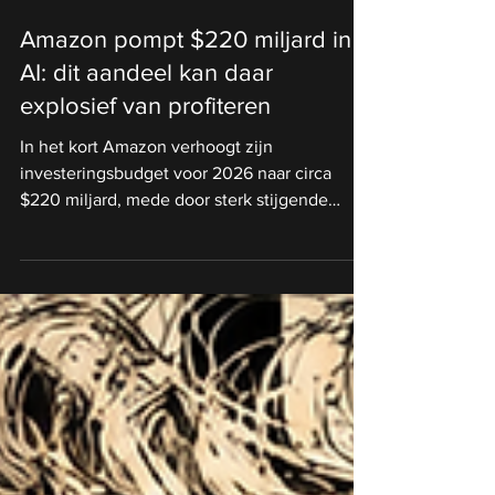
23 minuten geleden
Amazon pompt $220 miljard in
AI: dit aandeel kan daar
explosief van profiteren
In het kort Amazon verhoogt zijn
investeringsbudget voor 2026 naar circa
$220 miljard, mede door sterk stijgende
prijzen voor geheugenchips. De
aanhoudende vraag naar DRAM en HBM kan
Micron jarenlang hogere prijzen, sterkere
marges en meer omzet opleveren. Het
grootste risico blijft overcapaciteit: extra
productie of lagere AI-investeringen kunnen