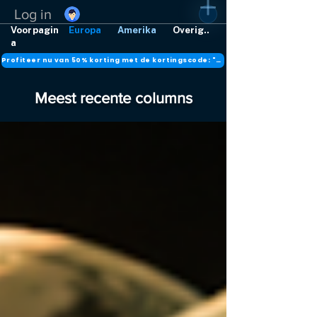
Log in
Voorpagin
Europa
Amerika
Overig..
a
Profiteer nu van 50% korting met de kortingscode: "DANK"
Meest recente columns