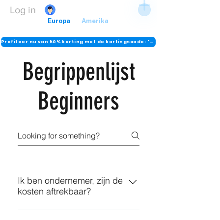
Log in
Voorpagin
Europa
Amerika
Overig..
a
Profiteer nu van 50% korting met de kortingscode: "DANK"
Begrippenlijst
Beginners
Ik ben ondernemer, zijn de
kosten aftrekbaar?
Ja, de kosten zijn aftrekbaar en de